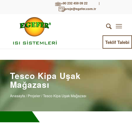
+90 232 459 09 22
|
proje@egefer.com.tr
Teklif Talebi
Tesco Kipa Uşak
Mağazası
Anasayfa
/ Projeler / Tesco Kipa Uşak Mağazası