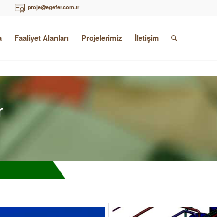
proje@egefer.com.tr
a
Faaliyet Alanları
Projelerimiz
İletişim
r