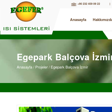
+90 232 459 09 22
|
Anasayfa
Hakkımızd
Egepark Balçova İzmi
Anasayfa
/ Projeler / Egepark Balçova İzmir