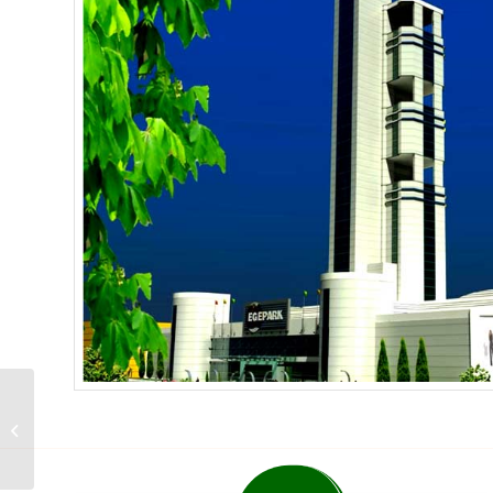
Tesco Kipa Uşak
Mağazası