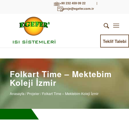
+90 232 459 09 22
|
proje@egefer.com.tr
Teklif Talebi
Folkart Time – Mektebim
Koleji İzmir
Anasayfa
/ Projeler / Folkart Time – Mektebim Koleji İzmir