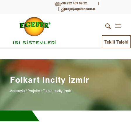
+90 232 459 09 22
|
proje@egefer.com.tr
Teklif Talebi
Folkart Incity İzmir
Anasayfa
/ Projeler / Folkart Incity İzmir