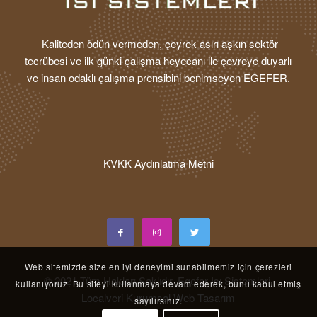
Kaliteden ödün vermeden, çeyrek asırı aşkın sektör
tecrübesi ve ilk günki çalışma heyecanı ile çevreye duyarlı
ve insan odaklı çalışma prensibini benimseyen EGEFER.
KVKK Aydınlatma Metni
Web sitemizde size en iyi deneyimi sunabilmemiz için çerezleri
© 2021 Tüm Hakları Saklıdır. Egefer Isı Sistemleri.
kullanıyoruz. Bu siteyi kullanmaya devam ederek, bunu kabul etmiş
Localveri Kurumsal Web Tasarım
sayılırsınız.